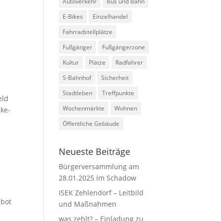
Autoverkehr
Bus und Bahn
E-Bikes
Einzelhandel
Fahrradstellplätze
Fußgänger
Fußgängerzone
Kultur
Plätze
Radfahrer
S-Bahnhof
Sicherheit
Stadtleben
Treffpunkte
eld
Wochenmärkte
Wohnen
ike-
Öffentliche Gebäude
Neueste Beiträge
Bürgerversammlung am
28.01.2025 im Schadow
ISEK Zehlendorf – Leitbild
ebot
und Maßnahmen
was zehlt? – Einladung zu