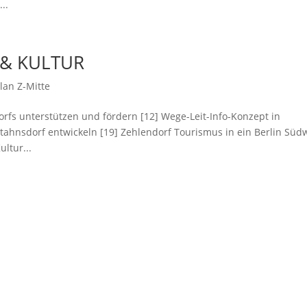
..
L & KULTUR
lan Z-Mitte
rfs unterstützen und fördern [12] Wege-Leit-Info-Konzept in
hnsdorf entwickeln [19] Zehlendorf Tourismus in ein Berlin Süd
ltur...