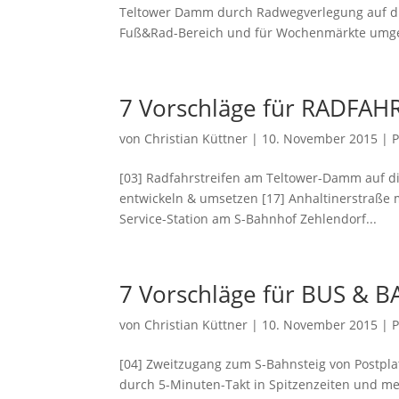
Teltower Damm durch Radwegverlegung auf die
Fuß&Rad-Bereich und für Wochenmärkte umges
7 Vorschläge für RADFAH
von
Christian Küttner
|
10. November 2015
|
P
[03] Radfahrstreifen am Teltower-Damm auf d
entwickeln & umsetzen [17] Anhaltinerstraße m
Service-Station am S-Bahnhof Zehlendorf...
7 Vorschläge für BUS & 
von
Christian Küttner
|
10. November 2015
|
P
[04] Zweitzugang zum S-Bahnsteig von Postpl
durch 5-Minuten-Takt in Spitzenzeiten und m