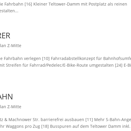
 Fahrbahn [16] Kleiner Teltower-Damm mit Postplatz als reinen
talten...
RER
lan Z-Mitte
ie Fahrbahn verlegen [10] Fahrradabstellkonzept für Bahnhofsumf
it Streifen für Fahrrad/Pedelec/E-Bike-Route umgestalten [24] E-B
BAHN
lan Z-Mitte
atz & Machnower Str. barrierefrei ausbauen [11] Mehr S-Bahn-Ang
ehr Waggons pro Zug [18] Busspuren auf dem Teltower Damm inkl.