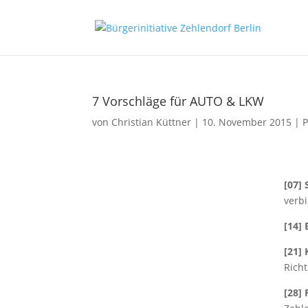
7 Vorschläge für AUTO & LKW
von
Christian Küttner
|
10. November 2015
|
P
[07]
verb
[14]
[21]
Richt
[28]