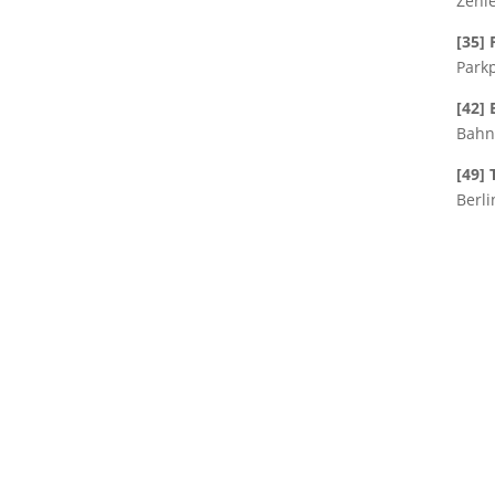
Zehl
[35]
Park
[42]
Bahn
[49]
Berli