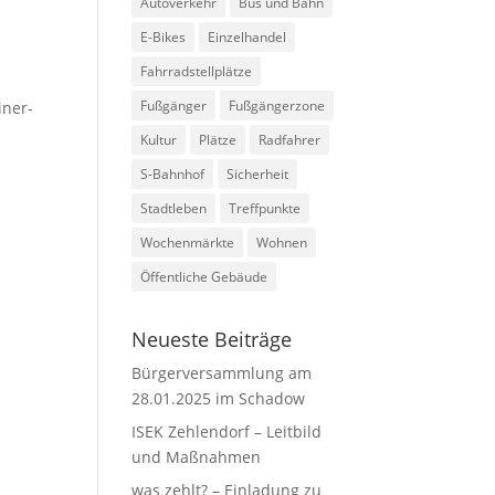
Autoverkehr
Bus und Bahn
E-Bikes
Einzelhandel
Fahrradstellplätze
Fußgänger
Fußgängerzone
iner-
Kultur
Plätze
Radfahrer
S-Bahnhof
Sicherheit
Stadtleben
Treffpunkte
Wochenmärkte
Wohnen
Öffentliche Gebäude
Neueste Beiträge
Bürgerversammlung am
28.01.2025 im Schadow
ISEK Zehlendorf – Leitbild
und Maßnahmen
was zehlt? – Einladung zu