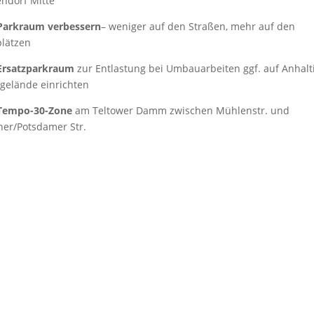
endorf Mitte
Parkraum verbessern
– weniger auf den Straßen, mehr auf den
plätzen
Ersatzparkraum
zur Entlastung bei Umbauarbeiten ggf. auf Anhalt
gelände einrichten
Tempo-30-Zone
am Teltower Damm zwischen Mühlenstr. und
ner/Potsdamer Str.