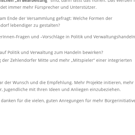
wischen „in Bearbeitung“
sind, dann lässt das hoffen. Das Werben 
ndet immer mehr Fürsprecher und Unterstützer.
ir am Ende der Versammlung gefragt: Welche Formen der
dorf lebendiger zu gestalten?
rInnen-Fragen und –Vorschläge in Politik und Verwaltungshandel
auf Politik und Verwaltung zum Handeln bewirken?
 der Zehlendorfer Mitte und mehr „Mitspieler“ einer integrierten
 war der Wunsch und die Empfehlung. Mehr Projekte initieren, mehr
r, Jugendliche mit Ihren Ideen und Anliegen einzubeziehen.
danken für die vielen, guten Anregungen für mehr Bürgerinitiative