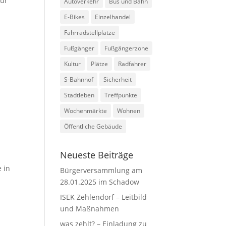
für
Autoverkehr
Bus und Bahn
E-Bikes
Einzelhandel
Fahrradstellplätze
Fußgänger
Fußgängerzone
n
Kultur
Plätze
Radfahrer
S-Bahnhof
Sicherheit
Stadtleben
Treffpunkte
Wochenmärkte
Wohnen
Öffentliche Gebäude
Neueste Beiträge
 in
Bürgerversammlung am
28.01.2025 im Schadow
ISEK Zehlendorf – Leitbild
und Maßnahmen
was zehlt? – Einladung zu